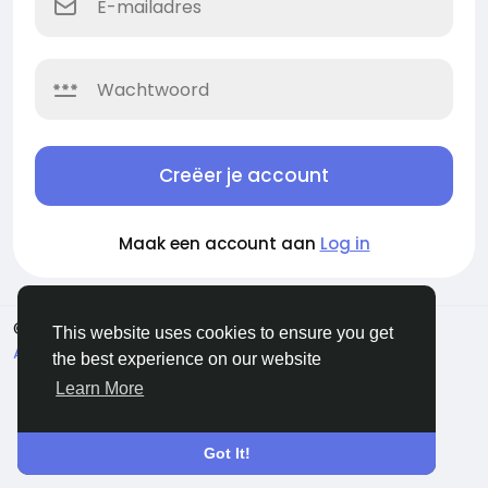
Creëer je account
Maak een account aan
Log in
© 2026 Evangetic HUB
Dutch
This website uses cookies to ensure you get
About
Voorwaarden
Privacy
Contact Us
the best experience on our website
Bedrijvengids
Learn More
Got It!