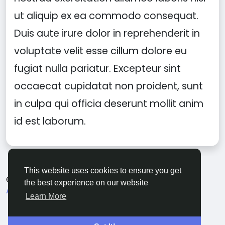
ut aliquip ex ea commodo consequat.
Duis aute irure dolor in reprehenderit in
voluptate velit esse cillum dolore eu
fugiat nulla pariatur. Excepteur sint
occaecat cupidatat non proident, sunt
in culpa qui officia deserunt mollit anim
id est laborum.
This website uses cookies to ensure you get
© 2026 Evangetic HUB
English
the best experience on our website
About
Terms
Privacy
Contact Us
Directory
Learn More