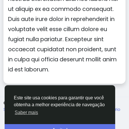
ut aliquip ex ea commodo consequat.
Duis aute irure dolor in reprehenderit in
voluptate velit esse cillum dolore eu
fugiat nulla pariatur. Excepteur sint
occaecat cupidatat non proident, sunt
in culpa qui officia deserunt mollit anim
id est laborum.
Este site usa cookies para garantir que você
© 2026 Evangetic HUB
Portuguese (Brazil)
obtenha a melhor experiência de navegação
Sobre
Termos
Privacidade
Fale conosco
Diretório
Saber mais