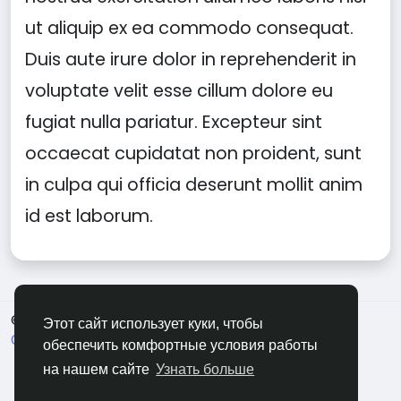
ut aliquip ex ea commodo consequat.
Duis aute irure dolor in reprehenderit in
voluptate velit esse cillum dolore eu
fugiat nulla pariatur. Excepteur sint
occaecat cupidatat non proident, sunt
in culpa qui officia deserunt mollit anim
id est laborum.
© 2026 Evangetic HUB
Russian
Этот сайт использует куки, чтобы
О нас
Условия использования
Конфиденциальность
обеспечить комфортные условия работы
Свяжитесь с нами
Каталог
на нашем сайте
Узнать больше