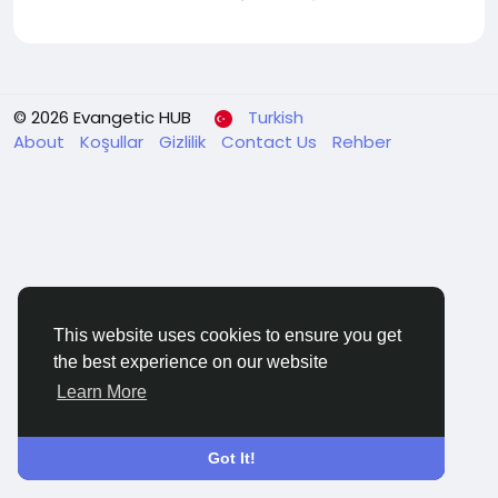
© 2026 Evangetic HUB
Turkish
About
Koşullar
Gizlilik
Contact Us
Rehber
This website uses cookies to ensure you get
the best experience on our website
Learn More
Got It!